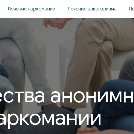
Лечение наркомании
Лечение алкоголизма
Ле
ства анонимн
наркомании