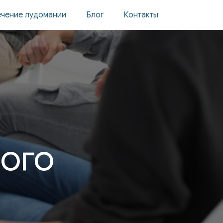
чение лудомании
Блог
Контакты
ого